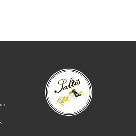
ion
s