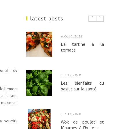
latest posts
août
21,
2021
La tartine à la
tomate
er afin de
juin
29,
2020
Les bienfaits du
basilic sur la santé
leillement
seils sont
 un maximum
juin
12,
2020
 pourrir).
Wok de poulet et
légumes, à l'huile...