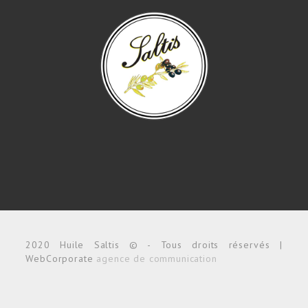
2020 Huile Saltis © - Tous droits réservés |
WebCorporate
agence de communication